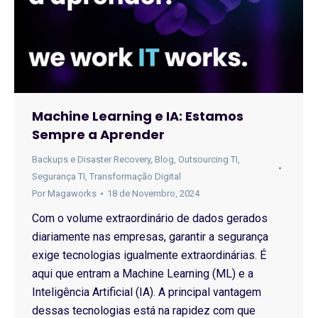
Machine Learning e IA: Estamos
Sempre a Aprender
Backups e Disaster Recovery
,
Blog
,
Outsourcing TI
,
Segurança TI
,
Transformação Digital
Por
Magaworks
18 de Novembro, 2024
Com o volume extraordinário de dados gerados
diariamente nas empresas, garantir a segurança
exige tecnologias igualmente extraordinárias. É
aqui que entram a Machine Learning (ML) e a
Inteligência Artificial (IA). A principal vantagem
dessas tecnologias está na rapidez com que