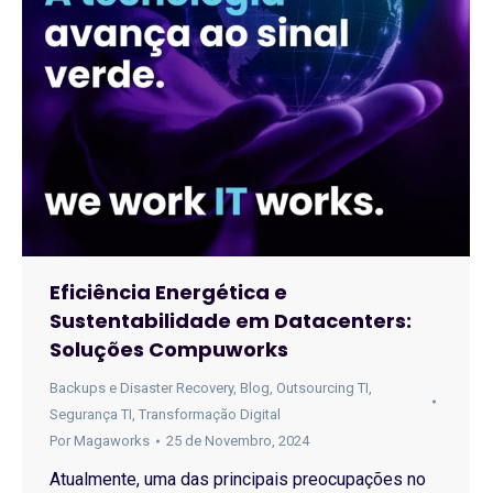
Eficiência Energética e
Sustentabilidade em Datacenters:
Soluções Compuworks
Backups e Disaster Recovery
,
Blog
,
Outsourcing TI
,
Segurança TI
,
Transformação Digital
Por
Magaworks
25 de Novembro, 2024
Atualmente, uma das principais preocupações no