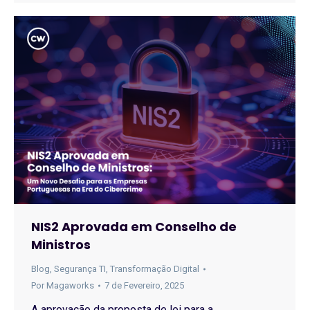
NIS2 Aprovada em Conselho de
Ministros
Blog
,
Segurança TI
,
Transformação Digital
Por
Magaworks
7 de Fevereiro, 2025
A aprovação da proposta de lei para a