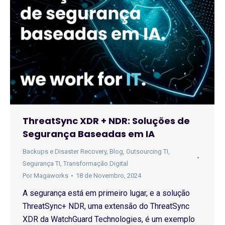
ThreatSync XDR + NDR: Soluções de
Segurança Baseadas em IA
Backups e Disaster Recovery
,
Blog
,
Outsourcing TI
,
Segurança TI
,
Transformação Digital
Por
Magaworks
18 de Novembro, 2024
A segurança está em primeiro lugar, e a solução
ThreatSync+ NDR, uma extensão do ThreatSync
XDR da WatchGuard Technologies, é um exemplo