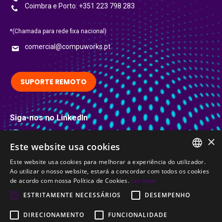
Coimbra e Porto: +351 223 798 283
*(Chamada para rede fixa nacional)
comercial@compuworks.pt
SUPORTE REMOTO
Siga-nos no LinkedIn
LinkedIn
×
Este website usa cookies
Certificações
Este website usa cookies para melhorar a experiência do utilizador.
PORTUGUESE
Ao utilizar o nosso website, estará a concordar com todos os cookies
de acordo com nossa Política de Cookies.
Ler mais
ENGLISH
ESTRITAMENTE NECESSÁRIOS
DESEMPENHO
DIRECIONAMENTO
FUNCIONALIDADE