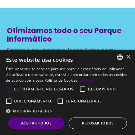
Otimizamos todo o seu Parque
Informático
Somos o seu parceiro tecnológico com
×
conhecimentos alargados de
Este website usa cookies
equipamentos informáticos empresariais.
Este website usa cookies para melhorar a experiência do utilizador.
PORTUGUESE
Ao utilizar o nosso website, estará a concordar com todos os cookies
Invista em tecnologias com garantias de eficiência, bom
de acordo com nossa Política de Cookies.
Ler mais
funcionamento e segurança. Marque já uma reunião
ENGLISH
ESTRITAMENTE NECESSÁRIOS
DESEMPENHO
connosco.
DIRECIONAMENTO
FUNCIONALIDADE
SOLICITE UMA PROPOSTA
MOSTRAR DETALHES
ACEITAR TODOS
RECUSAR TODOS
LIGUE: +351 213 138 603