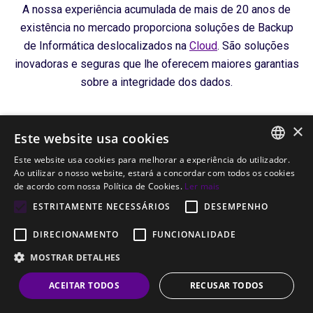
A nossa experiência acumulada de mais de 20 anos de
existência no mercado proporciona soluções de Backup
de Informática deslocalizados na
Cloud
. São soluções
inovadoras e seguras que lhe oferecem maiores garantias
sobre a integridade dos dados.
×
Este website usa cookies
Este website usa cookies para melhorar a experiência do utilizador.
Experiência
PORTUGUESE
Ao utilizar o nosso website, estará a concordar com todos os cookies
de acordo com nossa Política de Cookies.
Ler mais
Mais de 20 anos de experiência na área das
ENGLISH
tecnologias.
ESTRITAMENTE NECESSÁRIOS
DESEMPENHO
DIRECIONAMENTO
FUNCIONALIDADE
MOSTRAR DETALHES
Equipa profissional
ACEITAR TODOS
RECUSAR TODOS
Dedicação ao cliente com uma equipa multidisciplinar