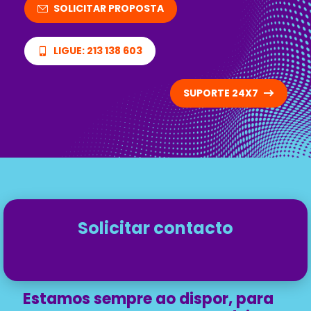
SOLICITAR PROPOSTA
LIGUE: 213 138 603
SUPORTE 24X7
Solicitar contacto
Estamos sempre ao dispor, para