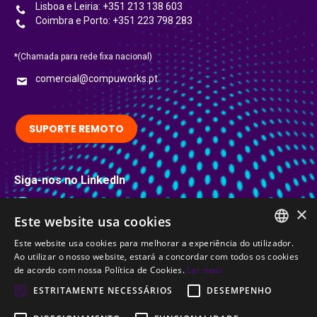
Lisboa e Leiria: +351 213 138 603
Coimbra e Porto: +351 223 798 283
*(Chamada para rede fixa nacional)
comercial@compuworks.pt
SUPORTE REMOTO
Siga-nos no LinkedIn
LinkedIn
×
Este website usa cookies
Certificações
Este website usa cookies para melhorar a experiência do utilizador.
PORTUGUESE
Ao utilizar o nosso website, estará a concordar com todos os cookies
de acordo com nossa Política de Cookies.
Ler mais
ENGLISH
ESTRITAMENTE NECESSÁRIOS
DESEMPENHO