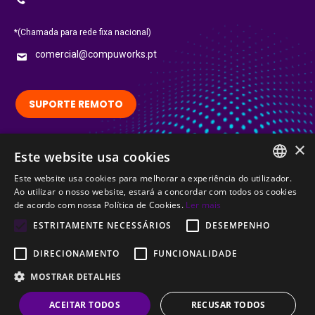
*(Chamada para rede fixa nacional)
comercial@compuworks.pt
SUPORTE REMOTO
×
Siga-nos no LinkedIn:
Este website usa cookies
LinkedIn
Este website usa cookies para melhorar a experiência do utilizador.
PORTUGUESE
Ao utilizar o nosso website, estará a concordar com todos os cookies
Certified
de acordo com nossa Política de Cookies.
Ler mais
ENGLISH
ESTRITAMENTE NECESSÁRIOS
DESEMPENHO
DIRECIONAMENTO
FUNCIONALIDADE
MOSTRAR DETALHES
© CompuWorks 2002-2026. All rights reserved.
ACEITAR TODOS
RECUSAR TODOS
Menu Termos