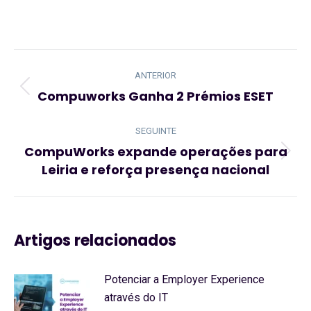
Navegação
de
ANTERIOR
post:
Compuworks Ganha 2 Prémios ESET
Artigo
anterior:
SEGUINTE
CompuWorks expande operações para
Artigo
Leiria e reforça presença nacional
seguinte:
Artigos relacionados
Potenciar a Employer Experience
através do IT