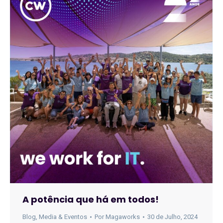
A potência que há em todos!
Blog
,
Media & Eventos
Por
Magaworks
30 de Julho, 2024