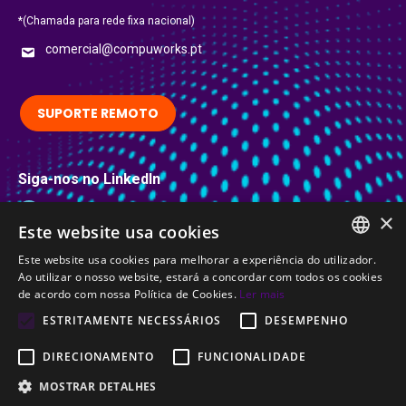
*(Chamada para rede fixa nacional)
comercial@compuworks.pt
SUPORTE REMOTO
Siga-nos no LinkedIn
LinkedIn
×
Este website usa cookies
Certificações
Este website usa cookies para melhorar a experiência do utilizador.
PORTUGUESE
Ao utilizar o nosso website, estará a concordar com todos os cookies
de acordo com nossa Política de Cookies.
Ler mais
ENGLISH
ESTRITAMENTE NECESSÁRIOS
DESEMPENHO
DIRECIONAMENTO
FUNCIONALIDADE
MOSTRAR DETALHES