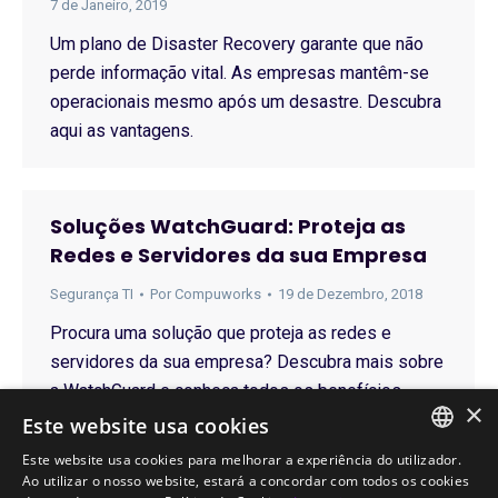
7 de Janeiro, 2019
Um plano de Disaster Recovery garante que não
perde informação vital. As empresas mantêm-se
operacionais mesmo após um desastre. Descubra
aqui as vantagens.
Soluções WatchGuard: Proteja as
Redes e Servidores da sua Empresa
Segurança TI
Por
Compuworks
19 de Dezembro, 2018
Procura uma solução que proteja as redes e
servidores da sua empresa? Descubra mais sobre
a WatchGuard e conheça todos os benefícios.
×
Este website usa cookies
Este website usa cookies para melhorar a experiência do utilizador.
PORTUGUESE
Ao utilizar o nosso website, estará a concordar com todos os cookies