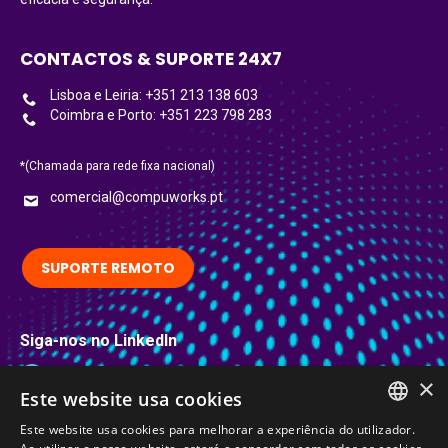
CONTACTOS & SUPORTE 24X7
Lisboa e Leiria: +351 213 138 603
Coimbra e Porto: +351 223 798 283
*(Chamada para rede fixa nacional)
comercial@compuworks.pt
SUPORTE REMOTO
Siga-nos no LinkedIn
LinkedIn
×
Este website usa cookies
Certificações
Este website usa cookies para melhorar a experiência do utilizador.
PORTUGUESE