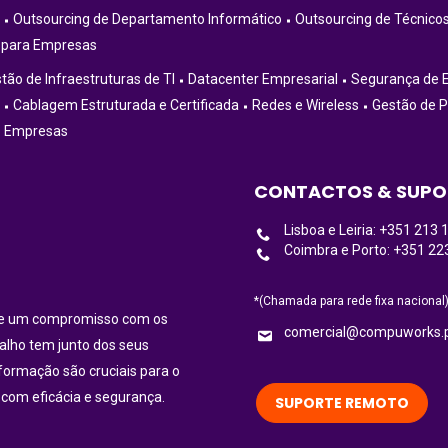
Outsourcing de Departamento Informático
Outsourcing de Técnicos
 para Empresas
tão de Infraestruturas de TI
Datacenter Empresarial
Segurança de 
Cablagem Estruturada e Certificada
Redes e Wireless
Gestão de P
5 Empresas
CONTACTOS & SUPO
Lisboa e Leiria: +351 213 
Coimbra e Porto: +351 22
*(Chamada para rede fixa nacional
ece um compromisso com os
comercial@compuworks.
balho tem junto dos seus
nformação são cruciais para o
 com eficácia e segurança.
SUPORTE REMOTO