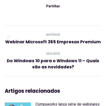
Partilhar
Navegação
de
ANTERIOR
post:
Webinar Microsoft 365 Empresas Premium
Artigo
anterior:
SEGUINTE
Do Windows 10 para o Windows 11 – Quais
Artigo
são as novidades?
seguinte:
Artigos relacionados
Compuworks lança série de webinares