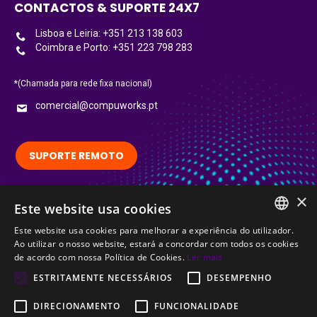
CONTACTOS & SUPORTE 24X7
Lisboa e Leiria: +351 213 138 603
Coimbra e Porto: +351 223 798 283
*(Chamada para rede fixa nacional)
comercial@compuworks.pt
SUPORTE REMOTO
×
Siga-nos no LinkedIn:
Este website usa cookies
LinkedIn
Este website usa cookies para melhorar a experiência do utilizador.
PORTUGUESE
Ao utilizar o nosso website, estará a concordar com todos os cookies
Certified
de acordo com nossa Política de Cookies.
Ler mais
ENGLISH
ESTRITAMENTE NECESSÁRIOS
DESEMPENHO
DIRECIONAMENTO
FUNCIONALIDADE