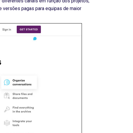
 diferentes canais em função dos projetos,
e versões pagas para equipas de maior