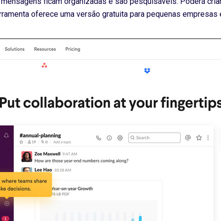
as mensagens ficam organizadas e são pesquisáveis. Poderá criar
erramenta oferece uma versão gratuita para pequenas empresas 