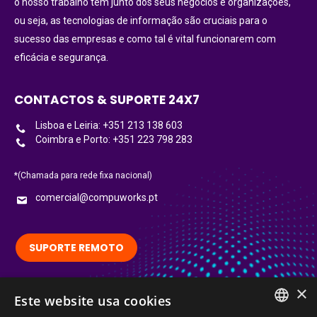
o nosso trabalho tem junto dos seus negócios e organizações,
ou seja, as tecnologias de informação são cruciais para o
sucesso das empresas e como tal é vital funcionarem com
eficácia e segurança.
CONTACTOS & SUPORTE 24X7
Lisboa e Leiria: +351 213 138 603
Coimbra e Porto: +351 223 798 283
*(Chamada para rede fixa nacional)
comercial@compuworks.pt
SUPORTE REMOTO
×
Siga-nos no LinkedIn:
Este website usa cookies