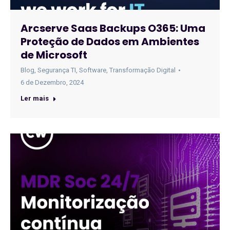
Arcserve Saas Backups O365: Uma
Proteção de Dados em Ambientes
de Microsoft
Blog
,
Segurança TI
,
Software
,
Transformação Digital
6 de Dezembro, 2024
Ler mais