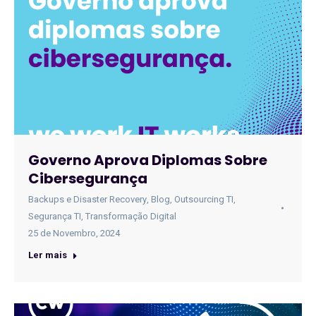
Governo Aprova Diplomas Sobre
Cibersegurança
Backups e Disaster Recovery
,
Blog
,
Outsourcing TI
,
Segurança TI
,
Transformação Digital
25 de Novembro, 2024
Ler mais