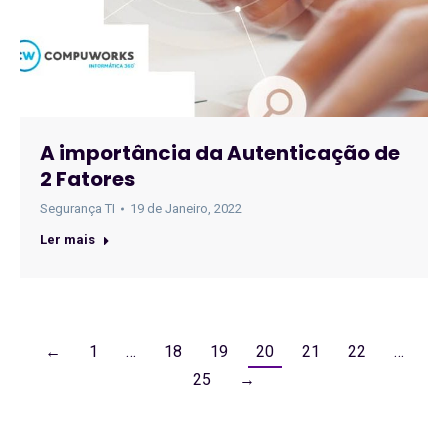
A importância da Autenticação de
2 Fatores
Segurança TI
19 de Janeiro, 2022
Ler mais
←
1
…
18
19
20
21
22
…
25
→