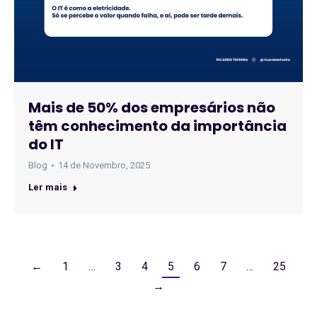
Mais de 50% dos empresários não
têm conhecimento da importância
do IT
Blog
14 de Novembro, 2025
Ler mais
←
1
…
3
4
5
6
7
…
25
→