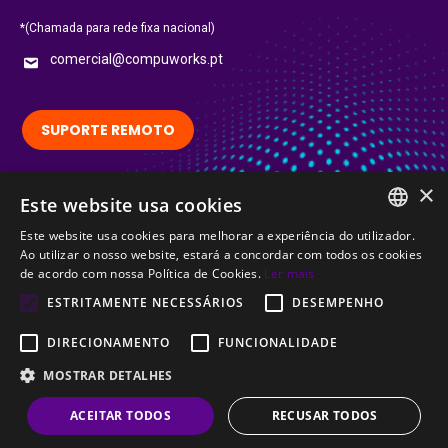
*(Chamada para rede fixa nacional)
comercial@compuworks.pt
SUPORTE REMOTO
×
Siga-nos no LinkedIn:
Este website usa cookies
LinkedIn
Este website usa cookies para melhorar a experiência do utilizador.
PORTUGUESE
Ao utilizar o nosso website, estará a concordar com todos os cookies
Certified
de acordo com nossa Política de Cookies.
Ler mais
ENGLISH
ESTRITAMENTE NECESSÁRIOS
DESEMPENHO
DIRECIONAMENTO
FUNCIONALIDADE
MOSTRAR DETALHES
© CompuWorks 2002-2026. All rights reserved.
ACEITAR TODOS
RECUSAR TODOS
Menu Termos