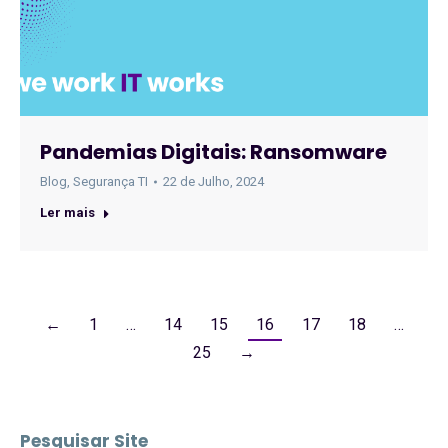
Pandemias Digitais: Ransomware
Blog
,
Segurança TI
22 de Julho, 2024
Ler mais
←
1
…
14
15
16
17
18
…
25
→
Pesquisar Site