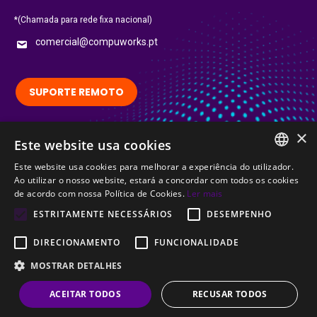
*(Chamada para rede fixa nacional)
comercial@compuworks.pt
SUPORTE REMOTO
×
Siga-nos no LinkedIn:
Este website usa cookies
LinkedIn
Este website usa cookies para melhorar a experiência do utilizador.
PORTUGUESE
Ao utilizar o nosso website, estará a concordar com todos os cookies
Certified
de acordo com nossa Política de Cookies.
Ler mais
ENGLISH
ESTRITAMENTE NECESSÁRIOS
DESEMPENHO
DIRECIONAMENTO
FUNCIONALIDADE
MOSTRAR DETALHES
© CompuWorks 2002-2026. All rights reserved.
ACEITAR TODOS
RECUSAR TODOS
Menu Termos