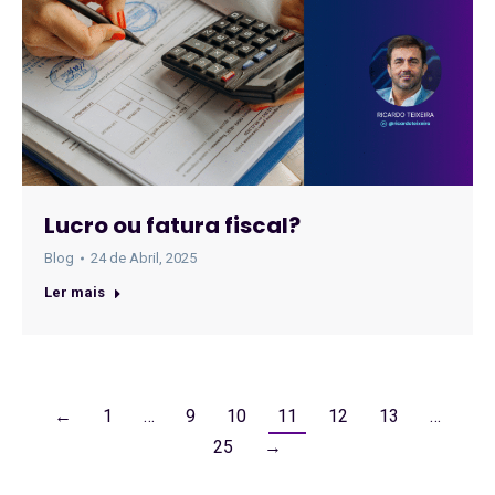
Lucro ou fatura fiscal?
Blog
24 de Abril, 2025
Ler mais
←
1
…
9
10
11
12
13
…
25
→