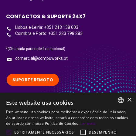
CONTACTOS & SUPORTE 24X7
Lisboa e Leiria: +351 213 138 603
Coimbra e Porto: +351 223 798 283
*(Chamada para rede fixa nacional)
comercial@compuworks.pt
SUPORTE REMOTO
×
Siga-nos no LinkedIn:
Este website usa cookies
LinkedIn
Este website usa cookies para melhorar a experiência do utilizador.
PORTUGUESE
Ao utilizar o nosso website, estará a concordar com todos os cookies
Certified
de acordo com nossa Política de Cookies.
Ler mais
ENGLISH
ESTRITAMENTE NECESSÁRIOS
DESEMPENHO