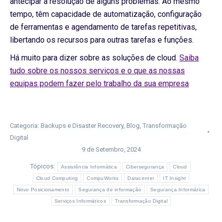
antecipar a resolução de alguns problemas. Ao mesmo
tempo, têm capacidade de automatização, configuração
de ferramentas e agendamento de tarefas repetitivas,
libertando os recursos para outras tarefas e funções.
Há muito para dizer sobre as soluções de cloud.
Saiba
tudo sobre os nossos serviços e o que as nossas
equipas podem fazer pelo trabalho da sua empresa
Categoria:
Backups e Disaster Recovery
,
Blog
,
Transformação
Digital
9 de Setembro, 2024
Tópicos:
Assistência Informática
Cibersegurança
Cloud
Cloud Computing
CompuWorks
Datacenter
IT Insight
Novo Posicionamento
Segurança de informação
Segurança Informática
Serviços Informáticos
Transformação Digital