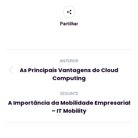
Partilhar
Navegação
de
ANTERIOR
post:
As Principais Vantagens do Cloud
Artigo
Computing
anterior:
SEGUINTE
A Importância da Mobilidade Empresarial
Artigo
– IT Mobility
seguinte: