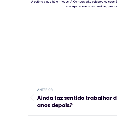
A potência que há em todos. A Compuworks celebrou os seus 2
sua equipa, e as suas famílias, para u
Navegação
ANTERIOR
de
Ainda faz sentido trabalhar 
post:
Artigo
anos depois?
anterior: