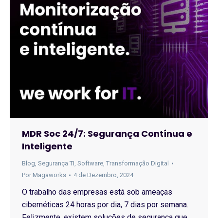
MDR Soc 24/7: Segurança Contínua e
Inteligente
Blog
,
Segurança TI
,
Software
,
Transformação Digital
Por
Magaworks
4 de Dezembro, 2024
O trabalho das empresas está sob ameaças
cibernéticas 24 horas por dia, 7 dias por semana.
Felizmente, existem soluções de segurança que