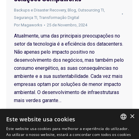
Backups e Disaster Recovery
,
Blog
,
Outsourcing TI
,
Segurança TI
,
Transformação Digital
Por
Magaworks
25 de Novembro, 2024
Atualmente, uma das principais preocupações no
setor da tecnologia é a eficiência dos datacenters.
Não apenas pelo impacto positivo no
desenvolvimento dos negócios, mas também pelo
consumo energético, as suas consequências no
ambiente e a sua sustentabilidade. Cada vez mais
empresas optam por soluções de menor impacto
ambiental. O desenvolvimento de infraestruturas
mais verdes garante…
×
Este website usa cookies
Este website usa cookies para melhorar a experiência do utilizador.
PORTUGUESE
Ao utilizar o nosso website, estará a concordar com todos os cookies
←
1
…
5
6
7
8
9
…
15