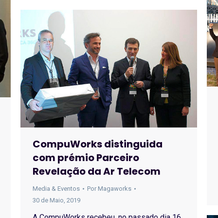
CompuWorks distinguida
com prémio Parceiro
Revelação da Ar Telecom
Media & Eventos
Por
Magaworks
30 de Maio, 2019
A CompuWorks recebeu, no passado dia 16