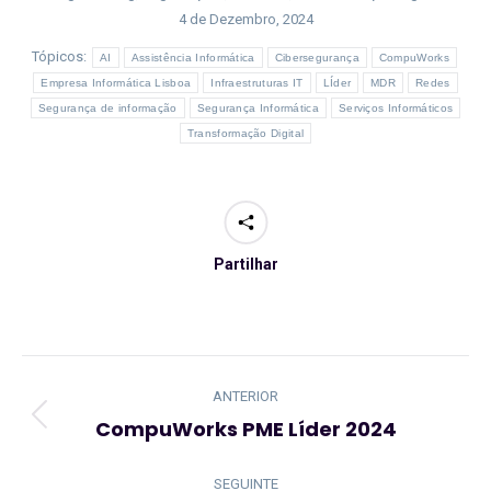
4 de Dezembro, 2024
Tópicos:
AI
Assistência Informática
Cibersegurança
CompuWorks
Empresa Informática Lisboa
Infraestruturas IT
LÍder
MDR
Redes
Segurança de informação
Segurança Informática
Serviços Informáticos
Transformação Digital
Partilhar
Navegação
de
ANTERIOR
post:
CompuWorks PME Líder 2024
Artigo
anterior:
SEGUINTE