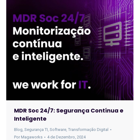
MDR Soc 24/7: Segurança Contínua e
Inteligente
Blog
,
Segurança TI
,
Software
,
Transformação Digital
Por
Magaworks
4 de Dezembro, 2024