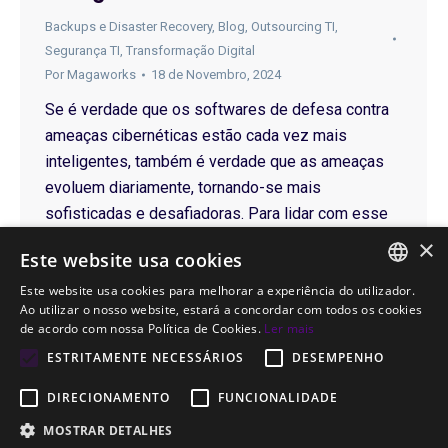
Backups e Disaster Recovery
,
Blog
,
Outsourcing TI
,
Segurança TI
,
Transformação Digital
Por
Magaworks
18 de Novembro, 2024
Se é verdade que os softwares de defesa contra
ameaças cibernéticas estão cada vez mais
inteligentes, também é verdade que as ameaças
evoluem diariamente, tornando-se mais
sofisticadas e desafiadoras. Para lidar com esse
cenário, é necessário adotar soluções avançadas
×
Este website usa cookies
que antecipem e combatam essas ameaças. A
Este website usa cookies para melhorar a experiência do utilizador.
Inteligência Artificial (IA) desempenha um papel
PORTUGUESE
Ao utilizar o nosso website, estará a concordar com todos os cookies
essencial nesse processo,…
de acordo com nossa Política de Cookies.
Ler mais
ENGLISH
ESTRITAMENTE NECESSÁRIOS
DESEMPENHO
DIRECIONAMENTO
FUNCIONALIDADE
MOSTRAR DETALHES