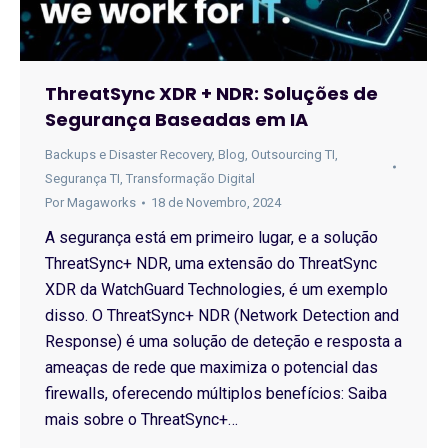
ThreatSync XDR + NDR: Soluções de
Segurança Baseadas em IA
Backups e Disaster Recovery
,
Blog
,
Outsourcing TI
,
Segurança TI
,
Transformação Digital
Por
Magaworks
18 de Novembro, 2024
A segurança está em primeiro lugar, e a solução
ThreatSync+ NDR, uma extensão do ThreatSync
XDR da WatchGuard Technologies, é um exemplo
disso. O ThreatSync+ NDR (Network Detection and
Response) é uma solução de deteção e resposta a
ameaças de rede que maximiza o potencial das
firewalls, oferecendo múltiplos benefícios: Saiba
mais sobre o ThreatSync+…