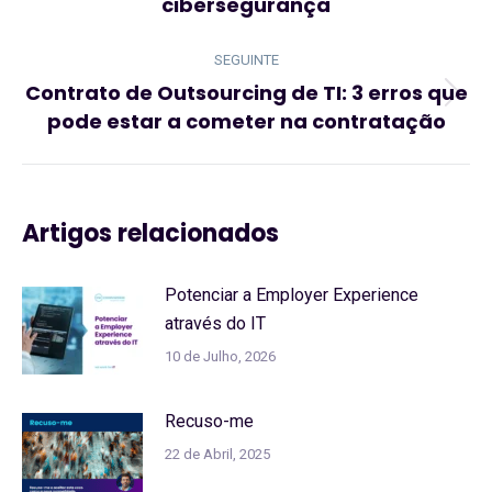
cibersegurança
anterior:
SEGUINTE
Contrato de Outsourcing de TI: 3 erros que
Artigo
pode estar a cometer na contratação
seguinte:
Artigos relacionados
Potenciar a Employer Experience
através do IT
10 de Julho, 2026
Recuso-me
22 de Abril, 2025