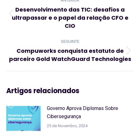
de
ANTERIOR
post:
Desenvolvimento das TIC: desafios a
ultrapassar e o papel da relação CFO e
Artigo
CIO
anterior:
SEGUINTE
Compuworks conquista estatuto de
Artigo
parceiro Gold WatchGuard Technologies
seguinte:
Artigos relacionados
Governo Aprova Diplomas Sobre
Cibersegurança
25 de Novembro, 2024