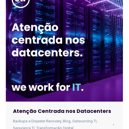
Atenção Centrada nos Datacenters
Backups e Disaster Recovery
,
Blog
,
Outsourcing TI
,
Segurança TI
,
Transformação Digital