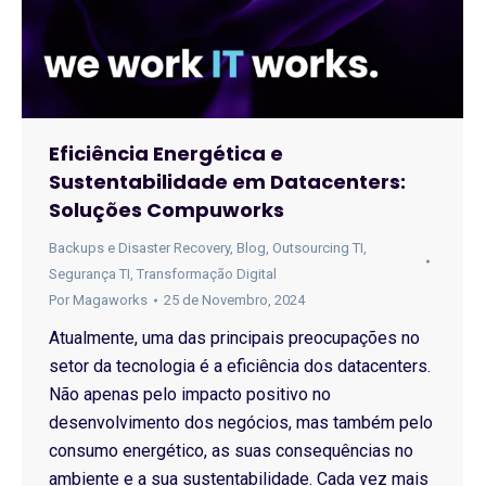
Eficiência Energética e
Sustentabilidade em Datacenters:
Soluções Compuworks
Backups e Disaster Recovery
,
Blog
,
Outsourcing TI
,
Segurança TI
,
Transformação Digital
Por
Magaworks
25 de Novembro, 2024
Atualmente, uma das principais preocupações no
setor da tecnologia é a eficiência dos datacenters.
Não apenas pelo impacto positivo no
desenvolvimento dos negócios, mas também pelo
consumo energético, as suas consequências no
ambiente e a sua sustentabilidade. Cada vez mais