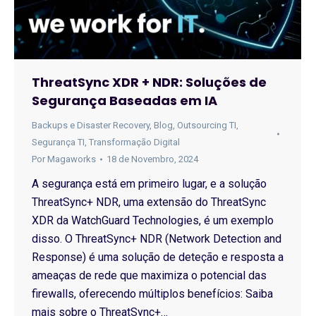
ThreatSync XDR + NDR: Soluções de
Segurança Baseadas em IA
Backups e Disaster Recovery
,
Blog
,
Outsourcing TI
,
Segurança TI
,
Transformação Digital
Por
Magaworks
18 de Novembro, 2024
A segurança está em primeiro lugar, e a solução
ThreatSync+ NDR, uma extensão do ThreatSync
XDR da WatchGuard Technologies, é um exemplo
disso. O ThreatSync+ NDR (Network Detection and
Response) é uma solução de deteção e resposta a
ameaças de rede que maximiza o potencial das
firewalls, oferecendo múltiplos benefícios: Saiba
mais sobre o ThreatSync+…