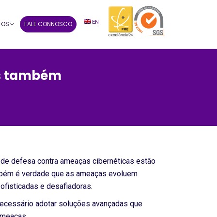
EN
TOS
FALE CONNOSCO
ós também
de defesa contra ameaças cibernéticas estão
ambém é verdade que as ameaças evoluem
ofisticadas e desafiadoras.
 necessário adotar soluções avançadas que
ameaças.