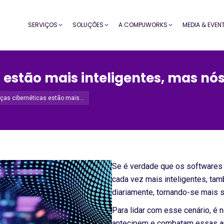
SERVIÇOS
SOLUÇÕES
A COMPUWORKS
MEDIA & EVEN
 estão mais inteligentes, mas n
as cibernéticas estão mais…
Se é verdade que os
softwares 
cada vez mais inteligentes, t
diariamente, tornando-se mais s
Para lidar com esse cenário, é
antecipem e combatam essas 