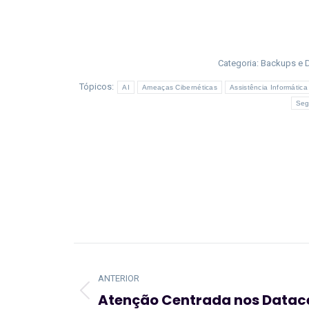
Categoria:
Backups e D
Tópicos:
AI
Ameaças Cibernéticas
Assistência Informática
Seg
Navegação
de
ANTERIOR
post:
Atenção Centrada nos Datac
Artigo