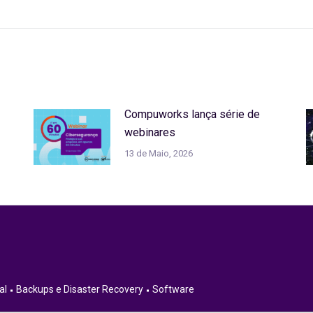
seguinte:
Compuworks lança série de
webinares
13 de Maio, 2026
al
Backups e Disaster Recovery
Software