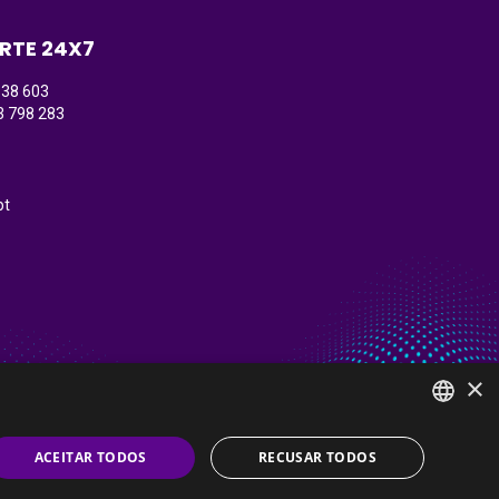
RTE 24X7
138 603
3 798 283
)
pt
×
PORTUGUESE
ACEITAR TODOS
RECUSAR TODOS
ENGLISH