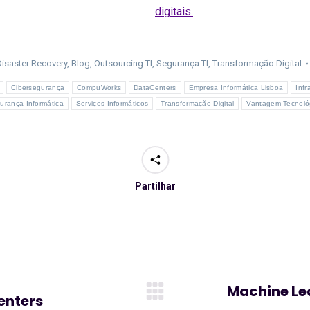
digitais.
isaster Recovery
,
Blog
,
Outsourcing TI
,
Segurança TI
,
Transformação Digital
Cibersegurança
CompuWorks
DataCenters
Empresa Informática Lisboa
Infr
urança Informática
Serviços Informáticos
Transformação Digital
Vantagem Tecnoló
Partilhar
Machine Le
enters
Artigo