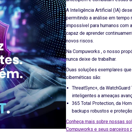
A Inteligência Artificial (IA) 
permitindo a análise em tempo 
impossível para humanos com a 
capaz de aprender continuament
novos riscos.
Na Compuworks , o nosso propós
nunca deixe de trabalhar.
Duas soluções exemplares que
cibernéticas são:
ThreatSync+, da WatchGuard 
inteligentes a ameaças avan
365 Total Protection, da Hor
backups robustos e proteção
Conheça mais sobre nossas so
Compuworks e seus parceiros 