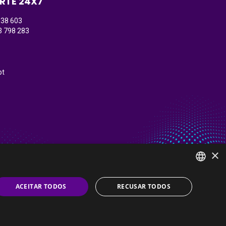
RTE 24X7
138 603
3 798 283
)
pt
×
PORTUGUESE
ACEITAR TODOS
RECUSAR TODOS
ENGLISH
urança da Informação
Política de Cookies
Contacte-nos