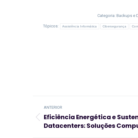
Categoria:
Backups e D
Tópicos:
Assistência Informática
Cibersegurança
Com
Navegação
ANTERIOR
de
Eficiência Energética e Sust
post:
Artigo
Datacenters: Soluções Comp
anterior: