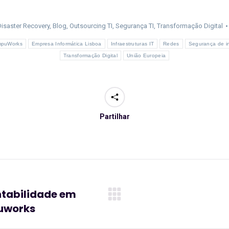
isaster Recovery
,
Blog
,
Outsourcing TI
,
Segurança TI
,
Transformação Digital
puWorks
Empresa Informática Lisboa
Infraestruturas IT
Redes
Segurança de i
Transformação Digital
União Europeia
Partilhar
entabilidade em
Artigo
uworks
seguinte: