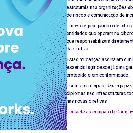
estruturais nas organizações a
de riscos e comunicação de inc
O novo regime jurídico de cibers
entidades que operam no ciber
que responsabilizará diretamen
da diretiva.
Estas mudanças assinalam o iníc
essencial agir desde já para ga
protegido e em conformidade.
Conte com o apoio das equipas
diplomas nas infraestruturas t
nas novas diretivas.
Contacte as equipas da Compuw