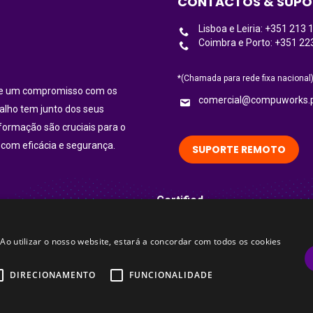
CONTACTOS & SUPO
Lisboa e Leiria: +351 213 
Coimbra e Porto: +351 22
*(Chamada para rede fixa nacional
ece um compromisso com os
comercial@compuworks.
balho tem junto dos seus
nformação são cruciais para o
 com eficácia e segurança.
SUPORTE REMOTO
Certified
 Ao utilizar o nosso website, estará a concordar com todos os cookies
DIRECIONAMENTO
FUNCIONALIDADE
Sitemap
Política de Privacidade
Política de Seg