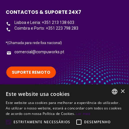
CONTACTOS & SUPORTE 24X7
Lisboa e Leiria: +351 213 138 603
Coimbra e Porto: +351 223 798 283
*(Chamada para rede fixa nacional)
comercial@compuworks.pt
SUPORTE REMOTO
×
Siga-nos no LinkedIn:
Este website usa cookies
LinkedIn
Este website usa cookies para melhorar a experiência do utilizador.
PORTUGUESE
Ao utilizar o nosso website, estará a concordar com todos os cookies
Certified
de acordo com nossa Política de Cookies.
Ler mais
ENGLISH
ESTRITAMENTE NECESSÁRIOS
DESEMPENHO