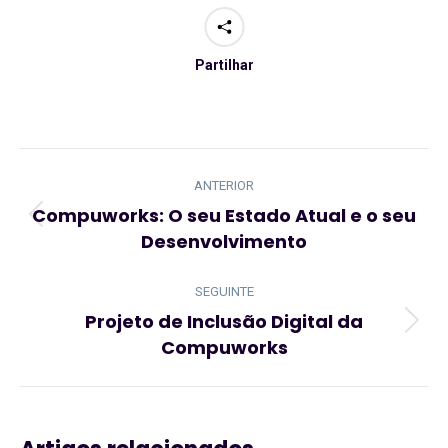
Partilhar
Navegação
de
ANTERIOR
post:
Compuworks: O seu Estado Atual e o seu
Artigo
Desenvolvimento
anterior:
SEGUINTE
Projeto de Inclusão Digital da
Artigo
Compuworks
seguinte: