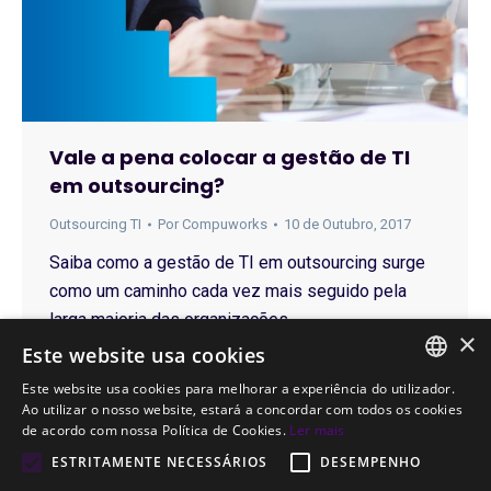
Vale a pena colocar a gestão de TI
em outsourcing?
Outsourcing TI
Por
Compuworks
10 de Outubro, 2017
Saiba como a gestão de TI em outsourcing surge
como um caminho cada vez mais seguido pela
larga maioria das organizações.
×
Este website usa cookies
Este website usa cookies para melhorar a experiência do utilizador.
PORTUGUESE
Ao utilizar o nosso website, estará a concordar com todos os cookies
de acordo com nossa Política de Cookies.
Ler mais
←
1
2
3
→
ENGLISH
ESTRITAMENTE NECESSÁRIOS
DESEMPENHO