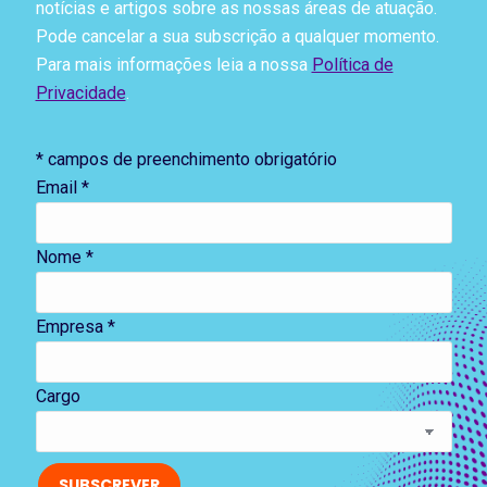
notícias e artigos sobre as nossas áreas de atuação.
Pode cancelar a sua subscrição a qualquer momento.
Para mais informações leia a nossa
Política de
Privacidade
.
*
campos de preenchimento obrigatório
Email
*
Nome *
Empresa *
Cargo