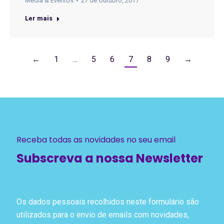
Media & Eventos
27 de Outubro, 2017
Ler mais
←
1
…
5
6
7
8
9
→
Receba todas as novidades no seu email
Subscreva a nossa Newsletter
Os dados pessoais recolhidos neste formulário são
utilizados para o envio de emails com novidades,