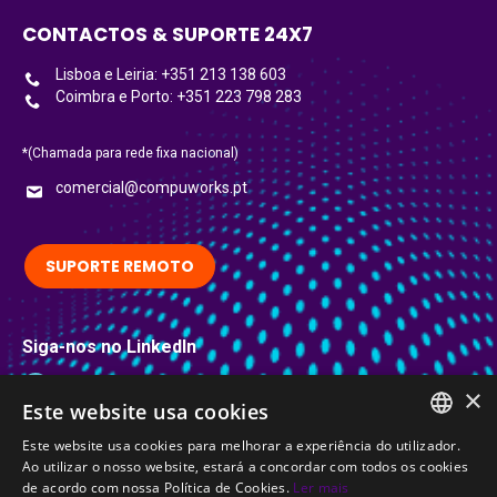
CONTACTOS & SUPORTE 24X7
Lisboa e Leiria: +351 213 138 603
Coimbra e Porto: +351 223 798 283
*(Chamada para rede fixa nacional)
comercial@compuworks.pt
SUPORTE REMOTO
Siga-nos no LinkedIn
LinkedIn
×
Este website usa cookies
Certificações
Este website usa cookies para melhorar a experiência do utilizador.
PORTUGUESE
Ao utilizar o nosso website, estará a concordar com todos os cookies
de acordo com nossa Política de Cookies.
Ler mais