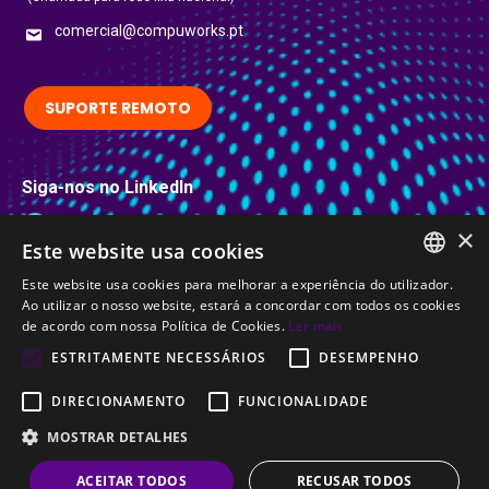
comercial@compuworks.pt
SUPORTE REMOTO
Siga-nos no LinkedIn
LinkedIn
×
Este website usa cookies
Certificações
Este website usa cookies para melhorar a experiência do utilizador.
PORTUGUESE
Ao utilizar o nosso website, estará a concordar com todos os cookies
de acordo com nossa Política de Cookies.
Ler mais
ENGLISH
ESTRITAMENTE NECESSÁRIOS
DESEMPENHO
DIRECIONAMENTO
FUNCIONALIDADE
MOSTRAR DETALHES
© CompuWorks 2002-2026. All rights reserved.
ACEITAR TODOS
RECUSAR TODOS