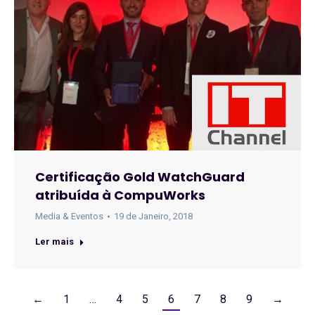
Certificação Gold WatchGuard
atribuída à CompuWorks
Media & Eventos
19 de Janeiro, 2018
Ler mais
←
1
…
4
5
6
7
8
9
→