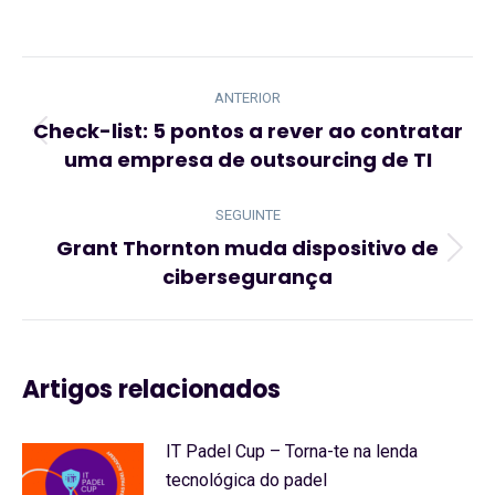
Navegação
de
ANTERIOR
post:
Check-list: 5 pontos a rever ao contratar
Artigo
uma empresa de outsourcing de TI
anterior:
SEGUINTE
Grant Thornton muda dispositivo de
Artigo
cibersegurança
seguinte:
Artigos relacionados
IT Padel Cup – Torna-te na lenda
tecnológica do padel