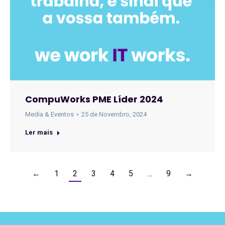
CompuWorks PME Líder 2024
Media & Eventos
25 de Novembro, 2024
Ler mais
←
1
2
3
4
5
…
9
→