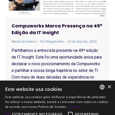
Compuworks Marca Presença na 49ª
Edição da IT Insight
Media & Eventos
Por
Magaworks
26 de Agosto, 2024
Partilhamos a entrevista presente na 49ª edição
da IT Insight. Esta foi uma oportunidade única para
destacar o novo posicionamento da Compuworks
e partilhar a nossa longa trajetória no setor de TI.
Com mais de duas décadas de experiência no
mercado nacional, a Compuworks evoluiu
×
Este website usa cookies
constantemente, acompanhando as
transformações tecnológicas e as necessidades
Este website usa cookies para melhorar a experiência do utilizador.
PORTUGUESE
Ao utilizar o nosso website, estará a concordar com todos os cookies
das empresas.…
de acordo com nossa Política de Cookies.
Ler mais
ENGLISH
ESTRITAMENTE NECESSÁRIOS
DESEMPENHO