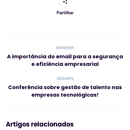
Partilhar
Navegação
de
ANTERIOR
post:
A importância do email para a segurança
Artigo
e eficiência empresarial
anterior:
SEGUINTE
Conferência sobre gestão de talento nas
Artigo
empresas tecnológicas!
seguinte:
Artigos relacionados