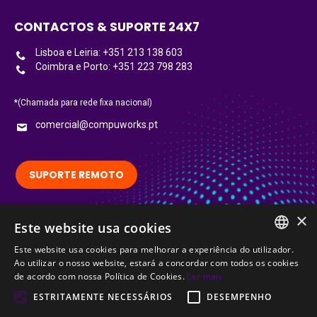
CONTACTOS & SUPORTE 24X7
Lisboa e Leiria: +351 213 138 603
Coimbra e Porto: +351 223 798 283
*(Chamada para rede fixa nacional)
comercial@compuworks.pt
SUPORTE REMOTO
×
Este website usa cookies
Siga-nos no LinkedIn:
LinkedIn
Este website usa cookies para melhorar a experiência do utilizador.
PORTUGUESE
Ao utilizar o nosso website, estará a concordar com todos os cookies
Certified
de acordo com nossa Política de Cookies.
Ler mais
ENGLISH
ESTRITAMENTE NECESSÁRIOS
DESEMPENHO