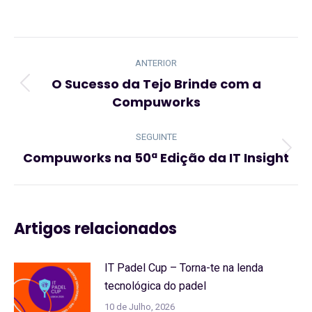
Navegação
de
ANTERIOR
post:
O Sucesso da Tejo Brinde com a
Artigo
Compuworks
anterior:
SEGUINTE
Compuworks na 50ª Edição da IT Insight
Artigo
seguinte:
Artigos relacionados
IT Padel Cup – Torna-te na lenda
tecnológica do padel
10 de Julho, 2026