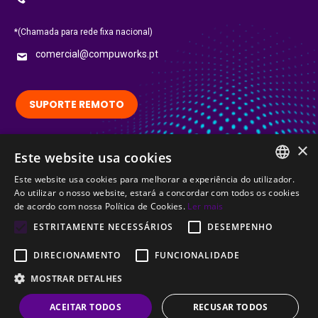
*(Chamada para rede fixa nacional)
comercial@compuworks.pt
SUPORTE REMOTO
×
Siga-nos no LinkedIn:
Este website usa cookies
LinkedIn
Este website usa cookies para melhorar a experiência do utilizador.
PORTUGUESE
Ao utilizar o nosso website, estará a concordar com todos os cookies
Certified
de acordo com nossa Política de Cookies.
Ler mais
ENGLISH
ESTRITAMENTE NECESSÁRIOS
DESEMPENHO
DIRECIONAMENTO
FUNCIONALIDADE
MOSTRAR DETALHES
© CompuWorks 2002-2026. All rights reserved.
ACEITAR TODOS
RECUSAR TODOS
Menu Termos