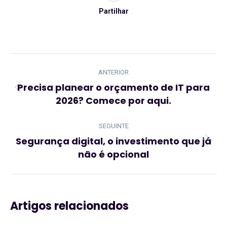
Partilhar
Navegação
de
ANTERIOR
post:
Precisa planear o orçamento de IT para
Artigo
2026? Comece por aqui.
anterior:
SEGUINTE
Segurança digital, o investimento que já
Artigo
não é opcional
seguinte:
Artigos relacionados