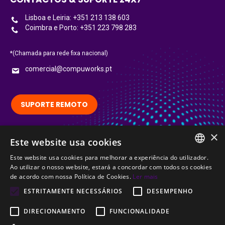
Lisboa e Leiria: +351 213 138 603
Coimbra e Porto: +351 223 798 283
*(Chamada para rede fixa nacional)
comercial@compuworks.pt
SUPORTE REMOTO
×
Siga-nos no LinkedIn:
Este website usa cookies
LinkedIn
Este website usa cookies para melhorar a experiência do utilizador.
PORTUGUESE
Ao utilizar o nosso website, estará a concordar com todos os cookies
Certified
de acordo com nossa Política de Cookies.
Ler mais
ENGLISH
ESTRITAMENTE NECESSÁRIOS
DESEMPENHO
DIRECIONAMENTO
FUNCIONALIDADE