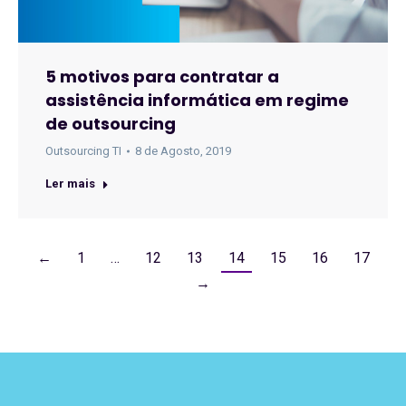
5 motivos para contratar a
assistência informática em regime
de outsourcing
Outsourcing TI
8 de Agosto, 2019
Ler mais
←
1
…
12
13
14
15
16
17
→