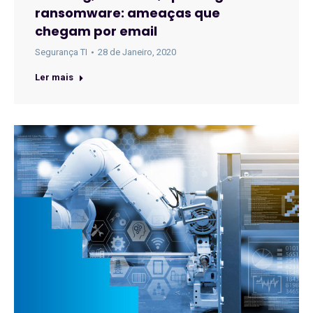
ransomware: ameaças que
chegam por email
Segurança TI
28 de Janeiro, 2020
Ler mais