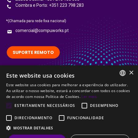
Coimbra e Porto: +351 223 798 283
*(Chamada para rede fixa nacional)
comercial@compuworks.pt
SUPORTE REMOTO
×
Este website usa cookies
Siga-nos no LinkedIn:
LinkedIn
Este website usa cookies para melhorar a experiência do utilizador.
PORTUGUESE
Ao utilizar o nosso website, estará a concordar com todos os cookies
Certified
de acordo com nossa Política de Cookies.
Ler mais
ENGLISH
ESTRITAMENTE NECESSÁRIOS
DESEMPENHO
DIRECIONAMENTO
FUNCIONALIDADE
MOSTRAR DETALHES
© CompuWorks 2002-2026. All rights reserved.