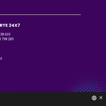
RTE 24X7
138 603
3 798 283
)
pt
×