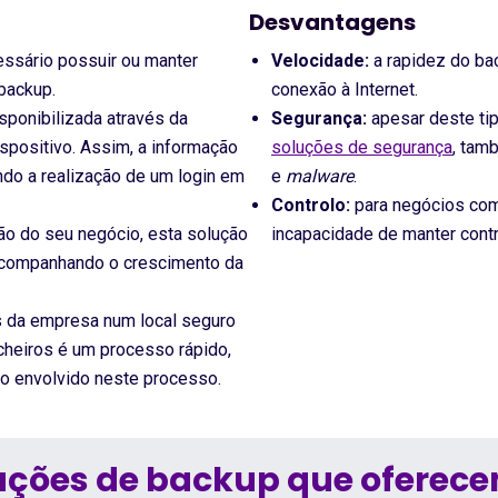
Desvantagens
essário possuir ou manter
Velocidade:
a rapidez do ba
backup.
conexão à Internet.
sponibilizada através da
Segurança:
apesar deste ti
ispositivo. Assim, a informação
soluções de segurança
, tam
ndo a realização de um login em
e
malware
.
Controlo:
para negócios com
 do seu negócio, esta solução
incapacidade de manter contr
 acompanhando o crescimento da
 da empresa num local seguro
icheiros é um processo rápido,
o envolvido neste processo.
uções de backup que oferec