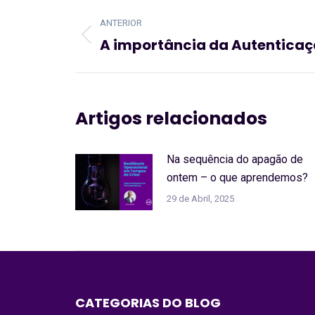
Navegação
ANTERIOR
de
A importância da Autenticaçã
Artigo
post:
anterior:
Artigos relacionados
Na sequência do apagão de
ontem – o que aprendemos?
29 de Abril, 2025
CATEGORIAS DO BLOG