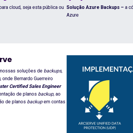
ara cloud, seja esta pública ou
Solução Azure Backups –
a có
Azure
rve
 nossas soluções de
backups
,
s
, onde Bernardo Guerreiro
ter Certified Sales Engineer
entação de planos
backup
, ao
ção de planos
backup
em contas