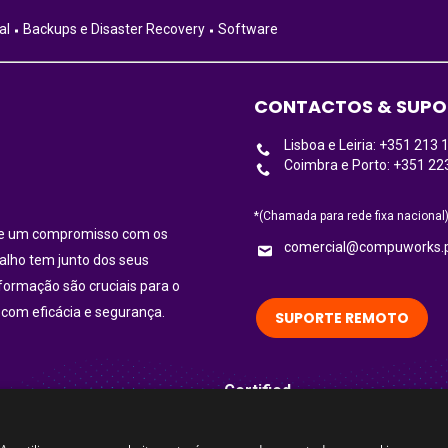
al
Backups e Disaster Recovery
Software
CONTACTOS & SUPO
Lisboa e Leiria: +351 213 
Coimbra e Porto: +351 22
*(Chamada para rede fixa nacional
ece um compromisso com os
comercial@compuworks.
balho tem junto dos seus
nformação são cruciais para o
 com eficácia e segurança.
SUPORTE REMOTO
Certified