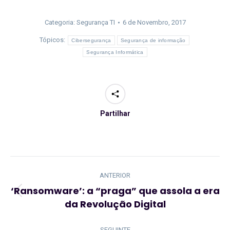
Categoria:
Segurança TI
6 de Novembro, 2017
Tópicos:
Cibersegurança
Segurança de informação
Segurança Informática
Partilhar
Navegação
de
ANTERIOR
post:
‘Ransomware’: a “praga” que assola a era
Artigo
da Revolução Digital
anterior:
SEGUINTE