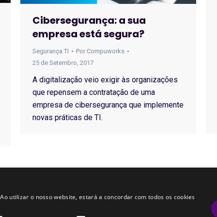
Cibersegurança: a sua
empresa está segura?
Segurança TI
Por
Compuworks
25 de Setembro, 2017
A digitalização veio exigir às organizações
que repensem a contratação de uma
empresa de cibersegurança que implemente
novas práticas de TI.
←
1
2
3
4
5
6
 Ao utilizar o nosso website, estará a concordar com todos os cookies