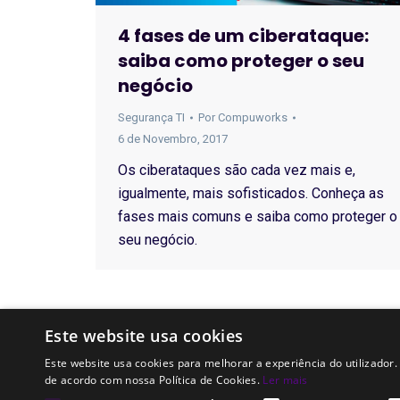
4 fases de um ciberataque:
saiba como proteger o seu
negócio
Segurança TI
Por
Compuworks
6 de Novembro, 2017
Os ciberataques são cada vez mais e,
igualmente, mais sofisticados. Conheça as
fases mais comuns e saiba como proteger o
seu negócio.
Este website usa cookies
Este website usa cookies para melhorar a experiência do utilizador.
de acordo com nossa Política de Cookies.
Ler mais