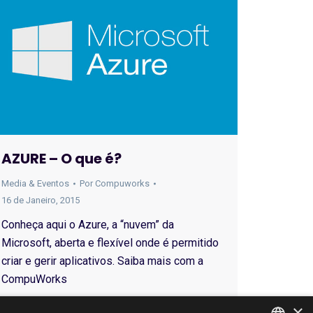
AZURE – O que é?
Media & Eventos
Por
Compuworks
16 de Janeiro, 2015
Conheça aqui o Azure, a “nuvem” da
Microsoft, aberta e flexível onde é permitido
criar e gerir aplicativos. Saiba mais com a
CompuWorks
×