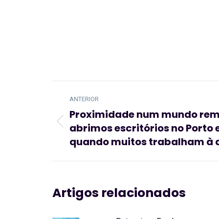
Navegação
ANTERIOR
de
Proximidade num mundo rem
post:
abrimos escritórios no Porto e
Artigo
anterior:
quando muitos trabalham à 
Artigos relacionados