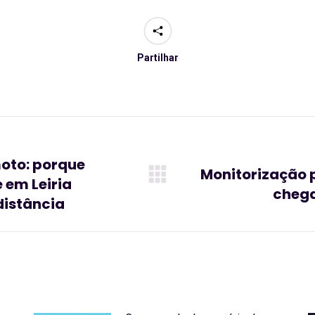
Partilhar
oto: porque
Monitorização p
 em Leiria
Artigo
chega
seguinte:
distância