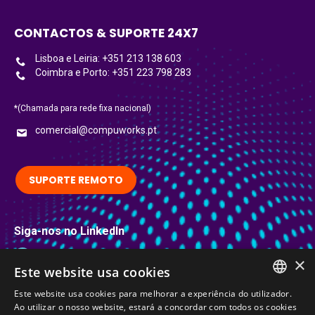
CONTACTOS & SUPORTE 24X7
Lisboa e Leiria: +351 213 138 603
Coimbra e Porto: +351 223 798 283
*(Chamada para rede fixa nacional)
comercial@compuworks.pt
SUPORTE REMOTO
Siga-nos no LinkedIn
LinkedIn
×
Este website usa cookies
Certificações
Este website usa cookies para melhorar a experiência do utilizador.
PORTUGUESE
Ao utilizar o nosso website, estará a concordar com todos os cookies