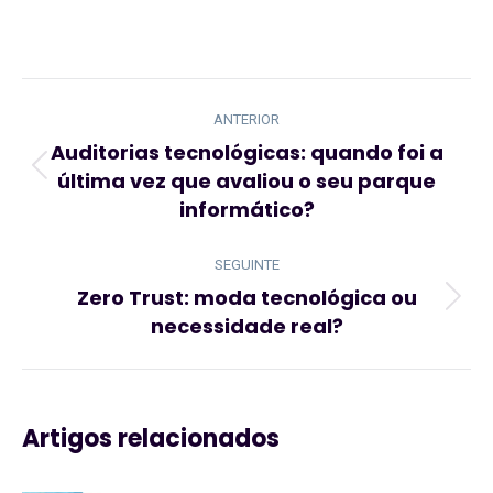
Navegação
de
ANTERIOR
post:
Auditorias tecnológicas: quando foi a
última vez que avaliou o seu parque
Artigo
informático?
anterior:
SEGUINTE
Zero Trust: moda tecnológica ou
Artigo
necessidade real?
seguinte:
Artigos relacionados