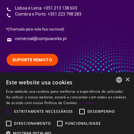
Lisboa e Leiria: +351 213 138 603
Coimbra e Porto: +351 223 798 283
*(Chamada para rede fixa nacional)
comercial@compuworks.pt
SUPORTE REMOTO
×
Siga-nos no LinkedIn:
Este website usa cookies
LinkedIn
Este website usa cookies para melhorar a experiência do utilizador.
PORTUGUESE
Ao utilizar o nosso website, estará a concordar com todos os cookies
Certified
de acordo com nossa Política de Cookies.
Ler mais
ENGLISH
ESTRITAMENTE NECESSÁRIOS
DESEMPENHO
DIRECIONAMENTO
FUNCIONALIDADE
MOSTRAR DETALHES