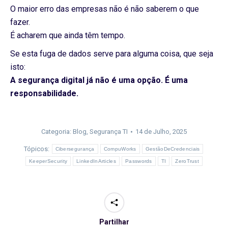
O maior erro das empresas não é não saberem o que
fazer.
É acharem que ainda têm tempo.
Se esta fuga de dados serve para alguma coisa, que seja
isto:
A segurança digital já não é uma opção. É uma
responsabilidade.
Categoria:
Blog
,
Segurança TI
14 de Julho, 2025
Tópicos:
Cibersegurança
CompuWorks
GestãoDeCredenciais
KeeperSecurity
LinkedInArticles
Passwords
TI
ZeroTrust
Partilhar