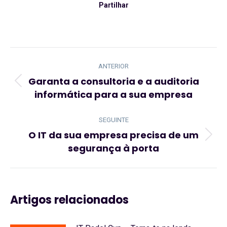
Partilhar
Navegação
de
ANTERIOR
post:
Garanta a consultoria e a auditoria
Artigo
informática para a sua empresa
anterior:
SEGUINTE
O IT da sua empresa precisa de um
Artigo
segurança à porta
seguinte:
Artigos relacionados