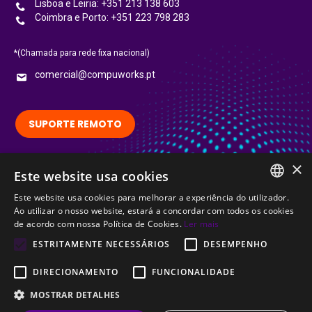
Lisboa e Leiria: +351 213 138 603
Coimbra e Porto: +351 223 798 283
*(Chamada para rede fixa nacional)
comercial@compuworks.pt
SUPORTE REMOTO
×
Siga-nos no LinkedIn:
Este website usa cookies
LinkedIn
Este website usa cookies para melhorar a experiência do utilizador.
PORTUGUESE
Ao utilizar o nosso website, estará a concordar com todos os cookies
Certified
de acordo com nossa Política de Cookies.
Ler mais
ENGLISH
ESTRITAMENTE NECESSÁRIOS
DESEMPENHO
DIRECIONAMENTO
FUNCIONALIDADE
MOSTRAR DETALHES
© CompuWorks 2002-2026. All rights reserved.