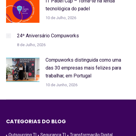
IT Padel Cup – Torna-te na lenda
tecnológica do padel
10 de Julho, 2026
24º Aniversário Compuworks
8 de Julho, 2026
Compuworks distinguida como uma
das 30 empresas mais felizes para
trabalhar, em Portugal
10 de Junho, 2026
CATEGORIAS DO BLOG
Outsourcing TI
Segurança TI
Transformação Digital